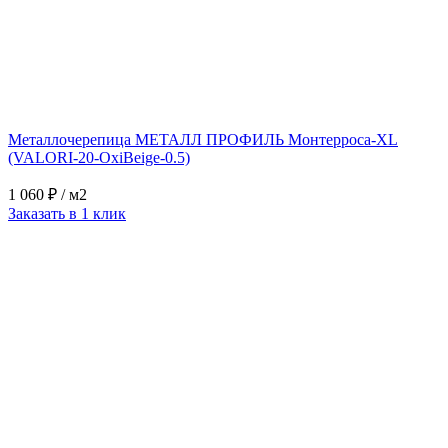
Металлочерепица МЕТАЛЛ ПРОФИЛЬ Монтерроса-XL
(VALORI-20-OxiBеige-0.5)
1 060 ₽
/ м2
Заказать в 1 клик