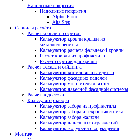
Напольные покрытия
Напольные покрытия
Alpine Floor
Alta Step
Сервисы расчёта
Расчет кровли и софитов
Калькулятор кровли крыши из
металлочерепицы
Калькулятор расчета фальцевой кровли
Расчет кровли из профнастила
Расчет софитов для крыши
Расчет фасада и сайдинга
Калькулятор винилового сайдинга
Калькулятор фасадных панелей
Калькулятор утеплителя для стен
Калькулятор навесной фасадной системы
Расчет водостока
Калькулятор забора
Калькулятор забора из профнастила
Калькулятор забора из евроштакетника
Калькулятор забора жалюзи
Калькулятор панельных ограждений
Калькулятор модульного ограждения
Монтаж