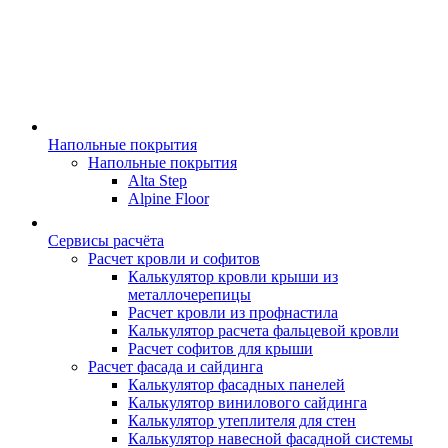
Напольные покрытия
Напольные покрытия
Alta Step
Alpine Floor
Сервисы расчёта
Расчет кровли и софитов
Калькулятор кровли крыши из
металлочерепицы
Расчет кровли из профнастила
Калькулятор расчета фальцевой кровли
Расчет софитов для крыши
Расчет фасада и сайдинга
Калькулятор фасадных панелей
Калькулятор винилового сайдинга
Калькулятор утеплителя для стен
Калькулятор навесной фасадной системы