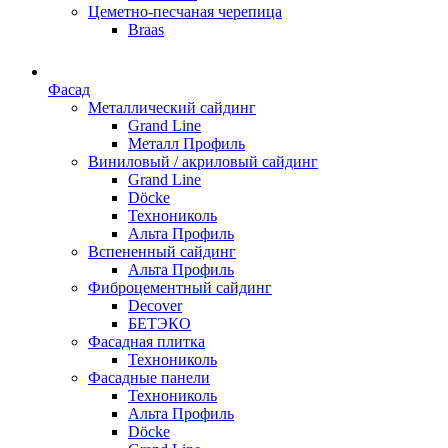
Цеметно-песчаная черепица
Braas
Фасад
Металлический сайдинг
Grand Line
Металл Профиль
Виниловый / акриловый сайдинг
Grand Line
Döсkе
Технониколь
Альта Профиль
Вспененный сайдинг
Альта Профиль
Фиброцементный сайдинг
Decover
БЕТЭКО
Фасадная плитка
Технониколь
Фасадные панели
Технониколь
Альта Профиль
Döсkе