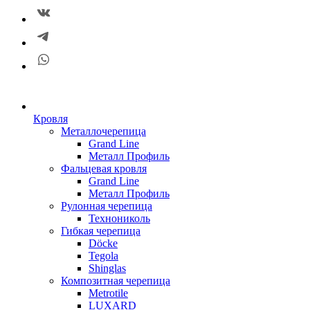
Кровля
Металлочерепица
Grand Line
Металл Профиль
Фальцевая кровля
Grand Line
Металл Профиль
Рулонная черепица
Технониколь
Гибкая черепица
Döсkе
Tegola
Shinglas
Композитная черепица
Metrotile
LUXARD