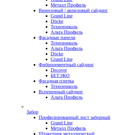
Металл Профиль
Виниловый / акриловый сайдинг
Grand Line
Döсkе
Технониколь
Альта Профиль
Фасадные панели
Технониколь
Альта Профиль
Döсkе
Grand Line
Фиброцементный сайдинг
Decover
БЕТЭКО
Фасадная плитка
Технониколь
Вспененный сайдинг
Альта Профиль
Забор
Профилированный лист заборный
Grand Line
Металл Профиль
Штакетник металлический