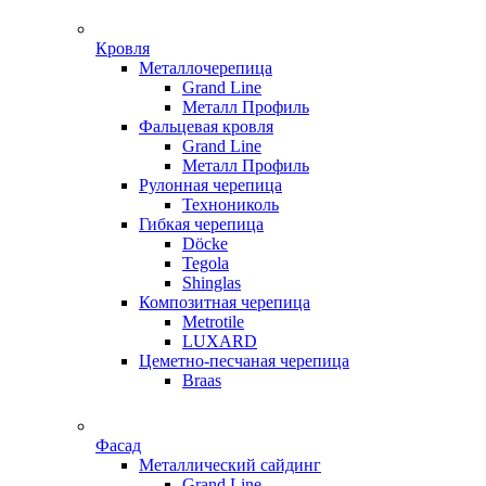
Кровля
Металлочерепица
Grand Line
Металл Профиль
Фальцевая кровля
Grand Line
Металл Профиль
Рулонная черепица
Технониколь
Гибкая черепица
Döсkе
Tegola
Shinglas
Композитная черепица
Metrotile
LUXARD
Цеметно-песчаная черепица
Braas
Фасад
Металлический сайдинг
Grand Line