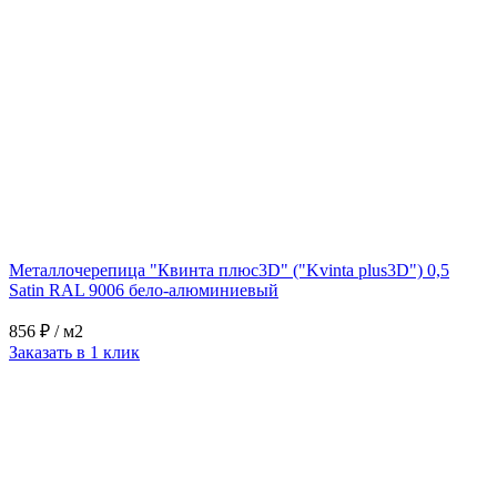
Металлочерепица "Квинта плюс3D" ("Kvinta plus3D") 0,5
Satin RAL 9006 бело-алюминиевый
856 ₽
/ м2
Заказать в 1 клик