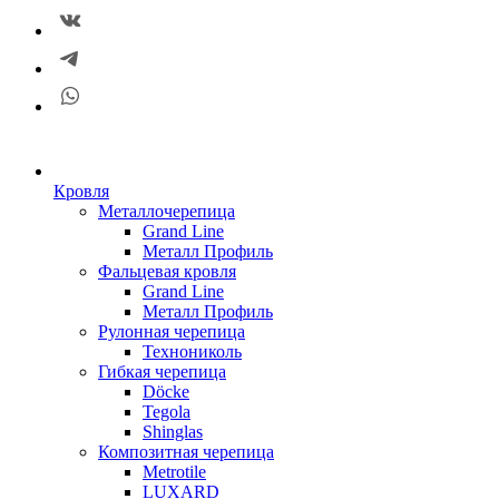
Кровля
Металлочерепица
Grand Line
Металл Профиль
Фальцевая кровля
Grand Line
Металл Профиль
Рулонная черепица
Технониколь
Гибкая черепица
Döсkе
Tegola
Shinglas
Композитная черепица
Metrotile
LUXARD