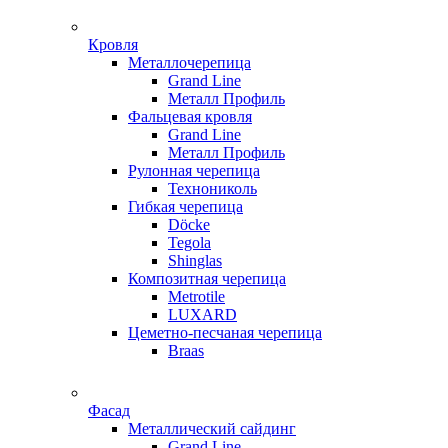
Кровля
Металлочерепица
Grand Line
Металл Профиль
Фальцевая кровля
Grand Line
Металл Профиль
Рулонная черепица
Технониколь
Гибкая черепица
Döсkе
Tegola
Shinglas
Композитная черепица
Metrotile
LUXARD
Цеметно-песчаная черепица
Braas
Фасад
Металлический сайдинг
Grand Line