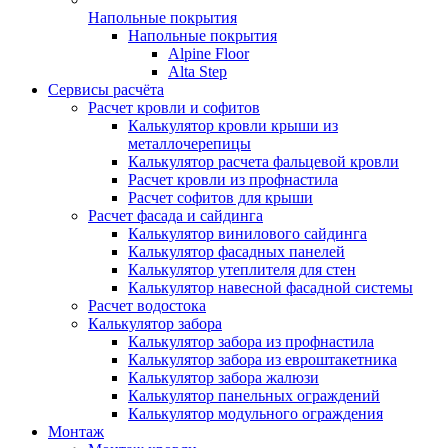
Напольные покрытия
Напольные покрытия
Alpine Floor
Alta Step
Сервисы расчёта
Расчет кровли и софитов
Калькулятор кровли крыши из
металлочерепицы
Калькулятор расчета фальцевой кровли
Расчет кровли из профнастила
Расчет софитов для крыши
Расчет фасада и сайдинга
Калькулятор винилового сайдинга
Калькулятор фасадных панелей
Калькулятор утеплителя для стен
Калькулятор навесной фасадной системы
Расчет водостока
Калькулятор забора
Калькулятор забора из профнастила
Калькулятор забора из евроштакетника
Калькулятор забора жалюзи
Калькулятор панельных ограждений
Калькулятор модульного ограждения
Монтаж