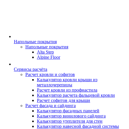
Напольные покрытия
Напольные покрытия
Alta Step
Alpine Floor
Сервисы расчёта
Расчет кровли и софитов
Калькулятор кровли крыши из
металлочерепицы
Расчет кровли из профнастила
Калькулятор расчета фальцевой кровли
Расчет софитов для крыши
Расчет фасада и сайдинга
Калькулятор фасадных панелей
Калькулятор винилового сайдинга
Калькулятор утеплителя для стен
Калькулятор навесной фасадной системы