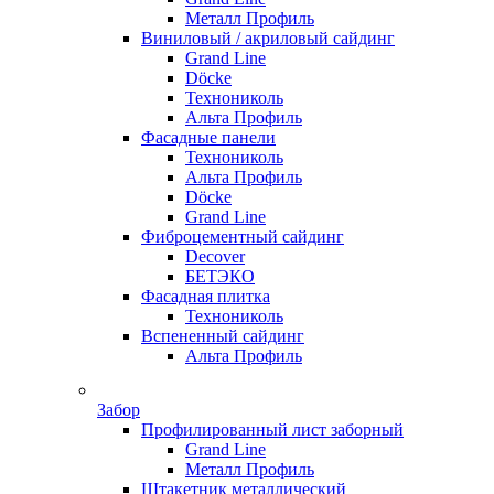
Металл Профиль
Виниловый / акриловый сайдинг
Grand Line
Döсkе
Технониколь
Альта Профиль
Фасадные панели
Технониколь
Альта Профиль
Döсkе
Grand Line
Фиброцементный сайдинг
Decover
БЕТЭКО
Фасадная плитка
Технониколь
Вспененный сайдинг
Альта Профиль
Забор
Профилированный лист заборный
Grand Line
Металл Профиль
Штакетник металлический