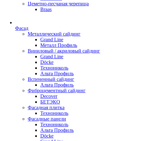
Цеметно-песчаная черепица
Braas
Фасад
Металлический сайдинг
Grand Line
Металл Профиль
Виниловый / акриловый сайдинг
Grand Line
Döсkе
Технониколь
Альта Профиль
Вспененный сайдинг
Альта Профиль
Фиброцементный сайдинг
Decover
БЕТЭКО
Фасадная плитка
Технониколь
Фасадные панели
Технониколь
Альта Профиль
Döсkе