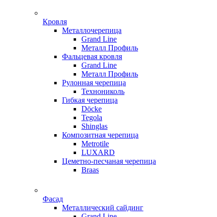
Кровля
Металлочерепица
Grand Line
Металл Профиль
Фальцевая кровля
Grand Line
Металл Профиль
Рулонная черепица
Технониколь
Гибкая черепица
Döсkе
Tegola
Shinglas
Композитная черепица
Metrotile
LUXARD
Цеметно-песчаная черепица
Braas
Фасад
Металлический сайдинг
Grand Line