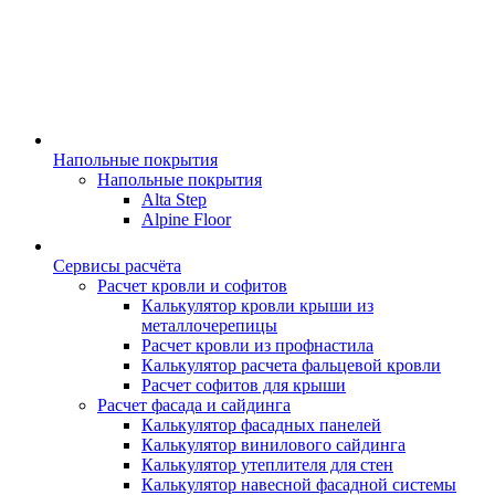
Напольные покрытия
Напольные покрытия
Alta Step
Alpine Floor
Сервисы расчёта
Расчет кровли и софитов
Калькулятор кровли крыши из
металлочерепицы
Расчет кровли из профнастила
Калькулятор расчета фальцевой кровли
Расчет софитов для крыши
Расчет фасада и сайдинга
Калькулятор фасадных панелей
Калькулятор винилового сайдинга
Калькулятор утеплителя для стен
Калькулятор навесной фасадной системы