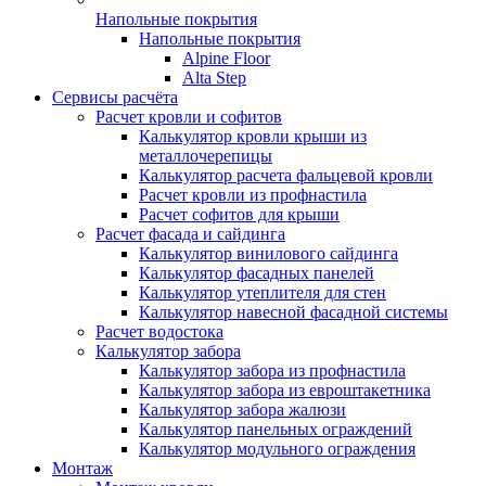
Напольные покрытия
Напольные покрытия
Alpine Floor
Alta Step
Сервисы расчёта
Расчет кровли и софитов
Калькулятор кровли крыши из
металлочерепицы
Калькулятор расчета фальцевой кровли
Расчет кровли из профнастила
Расчет софитов для крыши
Расчет фасада и сайдинга
Калькулятор винилового сайдинга
Калькулятор фасадных панелей
Калькулятор утеплителя для стен
Калькулятор навесной фасадной системы
Расчет водостока
Калькулятор забора
Калькулятор забора из профнастила
Калькулятор забора из евроштакетника
Калькулятор забора жалюзи
Калькулятор панельных ограждений
Калькулятор модульного ограждения
Монтаж