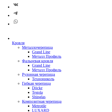
Кровля
Металлочерепица
Grand Line
Металл Профиль
Фальцевая кровля
Grand Line
Металл Профиль
Рулонная черепица
Технониколь
Гибкая черепица
Döсkе
Tegola
Shinglas
Композитная черепица
Metrotile
LUXARD