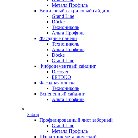
Металл Профиль
Виниловый / акриловый сайдинг
Grand Line
Döсkе
Технониколь
Альта Профиль
Фасадные панели
Технониколь
Альта Профиль
Döсkе
Grand Line
Фиброцементный сайдинг
Decover
БЕТЭКО
Фасадная плитка
Технониколь
Вспененный сайдинг
Альта Профиль
Забор
Профилированный лист заборный
Grand Line
Металл Профиль
Штакетник металлический