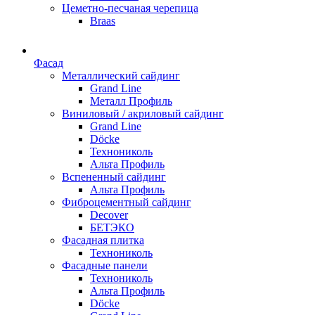
Цеметно-песчаная черепица
Braas
Фасад
Металлический сайдинг
Grand Line
Металл Профиль
Виниловый / акриловый сайдинг
Grand Line
Döсkе
Технониколь
Альта Профиль
Вспененный сайдинг
Альта Профиль
Фиброцементный сайдинг
Decover
БЕТЭКО
Фасадная плитка
Технониколь
Фасадные панели
Технониколь
Альта Профиль
Döсkе