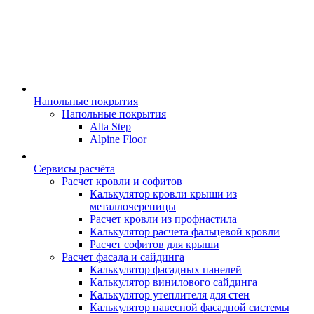
Напольные покрытия
Напольные покрытия
Alta Step
Alpine Floor
Сервисы расчёта
Расчет кровли и софитов
Калькулятор кровли крыши из
металлочерепицы
Расчет кровли из профнастила
Калькулятор расчета фальцевой кровли
Расчет софитов для крыши
Расчет фасада и сайдинга
Калькулятор фасадных панелей
Калькулятор винилового сайдинга
Калькулятор утеплителя для стен
Калькулятор навесной фасадной системы