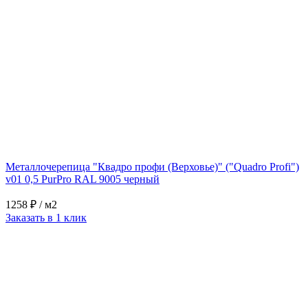
Металлочерепица "Квадро профи (Верховье)" ("Quadro Profi")
v01 0,5 PurPro RAL 9005 черный
1258 ₽
/ м2
Заказать в 1 клик