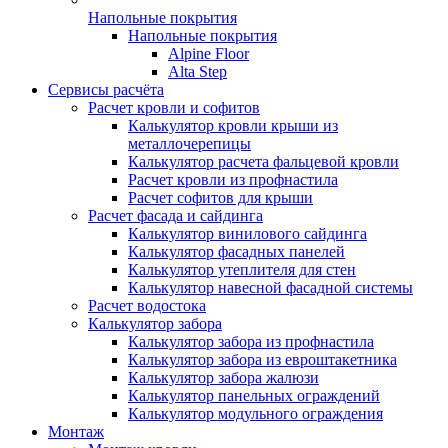
Напольные покрытия
Напольные покрытия
Alpine Floor
Alta Step
Сервисы расчёта
Расчет кровли и софитов
Калькулятор кровли крыши из
металлочерепицы
Калькулятор расчета фальцевой кровли
Расчет кровли из профнастила
Расчет софитов для крыши
Расчет фасада и сайдинга
Калькулятор винилового сайдинга
Калькулятор фасадных панелей
Калькулятор утеплителя для стен
Калькулятор навесной фасадной системы
Расчет водостока
Калькулятор забора
Калькулятор забора из профнастила
Калькулятор забора из евроштакетника
Калькулятор забора жалюзи
Калькулятор панельных ограждений
Калькулятор модульного ограждения
Монтаж