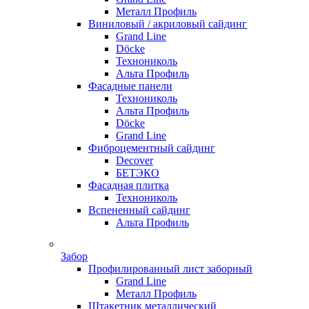
Металл Профиль
Виниловый / акриловый сайдинг
Grand Line
Döсkе
Технониколь
Альта Профиль
Фасадные панели
Технониколь
Альта Профиль
Döсkе
Grand Line
Фиброцементный сайдинг
Decover
БЕТЭКО
Фасадная плитка
Технониколь
Вспененный сайдинг
Альта Профиль
Забор
Профилированный лист заборный
Grand Line
Металл Профиль
Штакетник металлический