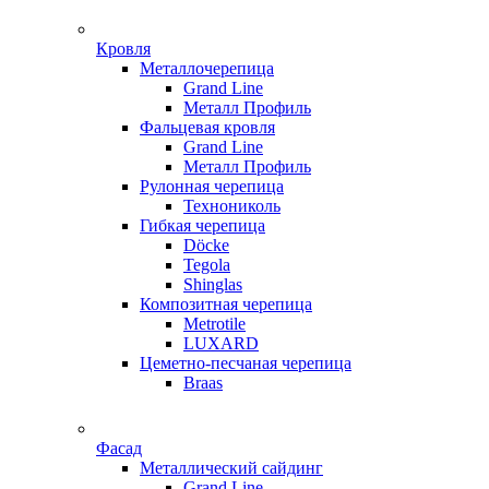
Кровля
Металлочерепица
Grand Line
Металл Профиль
Фальцевая кровля
Grand Line
Металл Профиль
Рулонная черепица
Технониколь
Гибкая черепица
Döсkе
Tegola
Shinglas
Композитная черепица
Metrotile
LUXARD
Цеметно-песчаная черепица
Braas
Фасад
Металлический сайдинг
Grand Line