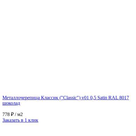
Металлочерепица Классик ("Classic") v01 0,5 Satin RAL 8017
шоколад
778 ₽
/ м2
Заказать в 1 клик