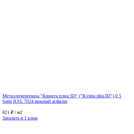
Металлочерепица "Квинта плюс3D" ("Kvinta plus3D") 0,5
Satin RAL 7024 мокрый асфальт
821 ₽
/ м2
Заказать в 1 клик