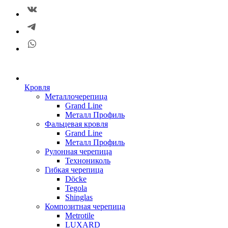
Кровля
Металлочерепица
Grand Line
Металл Профиль
Фальцевая кровля
Grand Line
Металл Профиль
Рулонная черепица
Технониколь
Гибкая черепица
Döсkе
Tegola
Shinglas
Композитная черепица
Metrotile
LUXARD