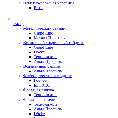
Цеметно-песчаная черепица
Braas
Фасад
Металлический сайдинг
Grand Line
Металл Профиль
Виниловый / акриловый сайдинг
Grand Line
Döсkе
Технониколь
Альта Профиль
Вспененный сайдинг
Альта Профиль
Фиброцементный сайдинг
Decover
БЕТЭКО
Фасадная плитка
Технониколь
Фасадные панели
Технониколь
Альта Профиль
Döсkе