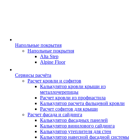
Напольные покрытия
Напольные покрытия
Alta Step
Alpine Floor
Сервисы расчёта
Расчет кровли и софитов
Калькулятор кровли крыши из
металлочерепицы
Расчет кровли из профнастила
Калькулятор расчета фальцевой кровли
Расчет софитов для крыши
Расчет фасада и сайдинга
Калькулятор фасадных панелей
Калькулятор винилового сайдинга
Калькулятор утеплителя для стен
Калькулятор навесной фасадной системы