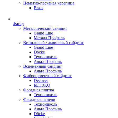
Цеметно-песчаная черепица
Braas
Фасад
Металлический сайдинг
Grand Line
Металл Профиль
Виниловый / акриловый сайдинг
Grand Line
Döсkе
Технониколь
Альта Профиль
Вспененный сайдинг
Альта Профиль
Фиброцементный сайдинг
Decover
БЕТЭКО
Фасадная плитка
Технониколь
Фасадные панели
Технониколь
Альта Профиль
Döсkе