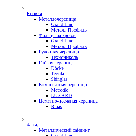
Кровля
Металлочерепица
Grand Line
Металл Профиль
Фальцевая кровля
Grand Line
Металл Профиль
Рулонная черепица
Технониколь
Гибкая черепица
Döсkе
Tegola
Shinglas
Композитная черепица
Metrotile
LUXARD
Цеметно-песчаная черепица
Braas
Фасад
Металлический сайдинг
Grand Line