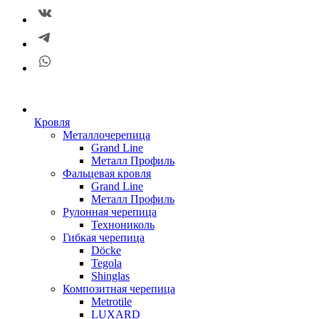
Кровля
Металлочерепица
Grand Line
Металл Профиль
Фальцевая кровля
Grand Line
Металл Профиль
Рулонная черепица
Технониколь
Гибкая черепица
Döсkе
Tegola
Shinglas
Композитная черепица
Metrotile
LUXARD