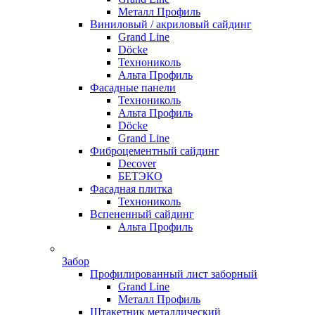
Металл Профиль
Виниловый / акриловый сайдинг
Grand Line
Döсkе
Технониколь
Альта Профиль
Фасадные панели
Технониколь
Альта Профиль
Döсkе
Grand Line
Фиброцементный сайдинг
Decover
БЕТЭКО
Фасадная плитка
Технониколь
Вспененный сайдинг
Альта Профиль
Забор
Профилированный лист заборный
Grand Line
Металл Профиль
Штакетник металлический