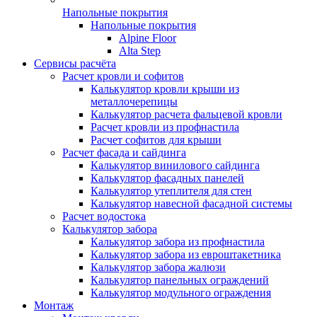
Напольные покрытия
Напольные покрытия
Alpine Floor
Alta Step
Сервисы расчёта
Расчет кровли и софитов
Калькулятор кровли крыши из
металлочерепицы
Калькулятор расчета фальцевой кровли
Расчет кровли из профнастила
Расчет софитов для крыши
Расчет фасада и сайдинга
Калькулятор винилового сайдинга
Калькулятор фасадных панелей
Калькулятор утеплителя для стен
Калькулятор навесной фасадной системы
Расчет водостока
Калькулятор забора
Калькулятор забора из профнастила
Калькулятор забора из евроштакетника
Калькулятор забора жалюзи
Калькулятор панельных ограждений
Калькулятор модульного ограждения
Монтаж