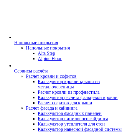
Напольные покрытия
Напольные покрытия
Alta Step
Alpine Floor
Сервисы расчёта
Расчет кровли и софитов
Калькулятор кровли крыши из
металлочерепицы
Расчет кровли из профнастила
Калькулятор расчета фальцевой кровли
Расчет софитов для крыши
Расчет фасада и сайдинга
Калькулятор фасадных панелей
Калькулятор винилового сайдинга
Калькулятор утеплителя для стен
Калькулятор навесной фасадной системы