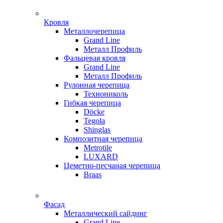
Кровля
Металлочерепица
Grand Line
Металл Профиль
Фальцевая кровля
Grand Line
Металл Профиль
Рулонная черепица
Технониколь
Гибкая черепица
Döсkе
Tegola
Shinglas
Композитная черепица
Metrotile
LUXARD
Цеметно-песчаная черепица
Braas
Фасад
Металлический сайдинг
Grand Line