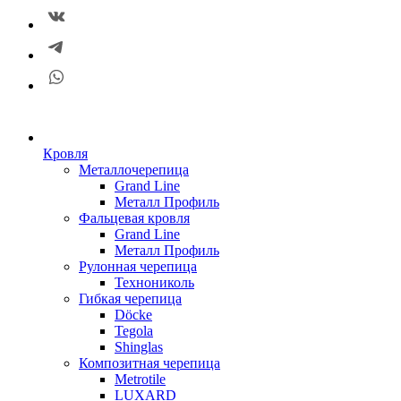
Кровля
Металлочерепица
Grand Line
Металл Профиль
Фальцевая кровля
Grand Line
Металл Профиль
Рулонная черепица
Технониколь
Гибкая черепица
Döсkе
Tegola
Shinglas
Композитная черепица
Metrotile
LUXARD