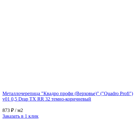
Металлочерепица "Квадро профи (Верховье)" ("Quadro Profi")
v01 0,5 Drap TX RR 32 темно-коричневый
873 ₽
/ м2
Заказать в 1 клик