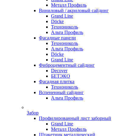
Металл Профиль
Виниловый / акриловый сайдинг
Grand Line
Döсkе
Технониколь
Альта Профиль
Фасадные панели
Технониколь
Альта Профиль
Döсkе
Grand Line
Фиброцементный сайдинг
Decover
БЕТЭКО
Фасадная плитка
Технониколь
Вспененный сайдинг
Альта Профиль
Забор
Профилированный лист заборный
Grand Line
Металл Профиль
Штакетник металлический