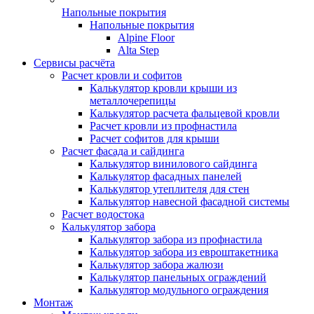
Напольные покрытия
Напольные покрытия
Alpine Floor
Alta Step
Сервисы расчёта
Расчет кровли и софитов
Калькулятор кровли крыши из
металлочерепицы
Калькулятор расчета фальцевой кровли
Расчет кровли из профнастила
Расчет софитов для крыши
Расчет фасада и сайдинга
Калькулятор винилового сайдинга
Калькулятор фасадных панелей
Калькулятор утеплителя для стен
Калькулятор навесной фасадной системы
Расчет водостока
Калькулятор забора
Калькулятор забора из профнастила
Калькулятор забора из евроштакетника
Калькулятор забора жалюзи
Калькулятор панельных ограждений
Калькулятор модульного ограждения
Монтаж