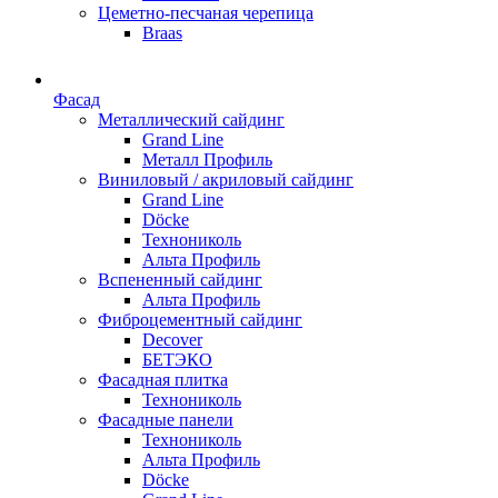
Цеметно-песчаная черепица
Braas
Фасад
Металлический сайдинг
Grand Line
Металл Профиль
Виниловый / акриловый сайдинг
Grand Line
Döсkе
Технониколь
Альта Профиль
Вспененный сайдинг
Альта Профиль
Фиброцементный сайдинг
Decover
БЕТЭКО
Фасадная плитка
Технониколь
Фасадные панели
Технониколь
Альта Профиль
Döсkе