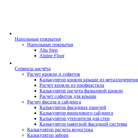
Напольные покрытия
Напольные покрытия
Alta Step
Alpine Floor
Сервисы расчёта
Расчет кровли и софитов
Калькулятор кровли крыши из металлочереп
Расчет кровли из профнастила
Калькулятор расчета фальцевой кровли
Расчет софитов для крыши
Расчет фасада и сайдинга
Калькулятор фасадных панелей
Калькулятор винилового сайдинга
Калькулятор утеплителя для стен
Калькулятор навесной фасадной системы
Калькулятор расчета водостока
Калькулятор забора