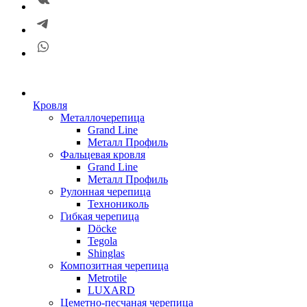
Кровля
Металлочерепица
Grand Line
Металл Профиль
Фальцевая кровля
Grand Line
Металл Профиль
Рулонная черепица
Технониколь
Гибкая черепица
Döсkе
Tegola
Shinglas
Композитная черепица
Metrotile
LUXARD
Цеметно-песчаная черепица