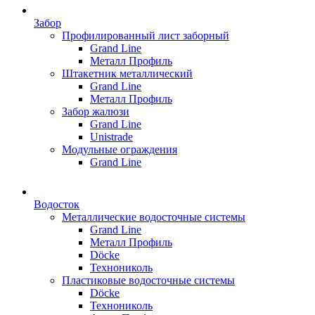
Забор
Профилированный лист заборный
Grand Line
Металл Профиль
Штакетник металлический
Grand Line
Металл Профиль
Забор жалюзи
Grand Line
Unistrade
Модульные ограждения
Grand Line
Водосток
Металлические водосточные системы
Grand Line
Металл Профиль
Döсkе
Технониколь
Пластиковые водосточные системы
Döcke
Технониколь