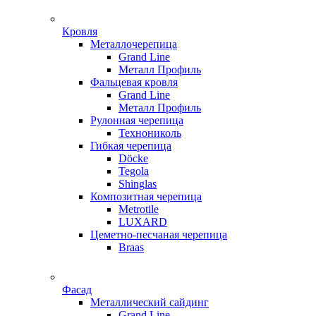
Кровля
Металлочерепица
Grand Line
Металл Профиль
Фальцевая кровля
Grand Line
Металл Профиль
Рулонная черепица
Технониколь
Гибкая черепица
Döсkе
Tegola
Shinglas
Композитная черепица
Metrotile
LUXARD
Цеметно-песчаная черепица
Braas
Фасад
Металлический сайдинг
Grand Line