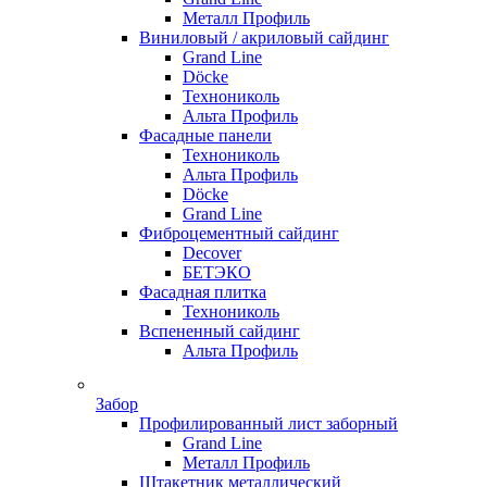
Металл Профиль
Виниловый / акриловый сайдинг
Grand Line
Döсkе
Технониколь
Альта Профиль
Фасадные панели
Технониколь
Альта Профиль
Döсkе
Grand Line
Фиброцементный сайдинг
Decover
БЕТЭКО
Фасадная плитка
Технониколь
Вспененный сайдинг
Альта Профиль
Забор
Профилированный лист заборный
Grand Line
Металл Профиль
Штакетник металлический