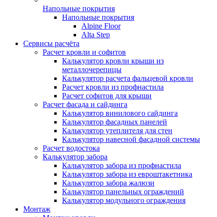
Напольные покрытия
Напольные покрытия
Alpine Floor
Alta Step
Сервисы расчёта
Расчет кровли и софитов
Калькулятор кровли крыши из
металлочерепицы
Калькулятор расчета фальцевой кровли
Расчет кровли из профнастила
Расчет софитов для крыши
Расчет фасада и сайдинга
Калькулятор винилового сайдинга
Калькулятор фасадных панелей
Калькулятор утеплителя для стен
Калькулятор навесной фасадной системы
Расчет водостока
Калькулятор забора
Калькулятор забора из профнастила
Калькулятор забора из евроштакетника
Калькулятор забора жалюзи
Калькулятор панельных ограждений
Калькулятор модульного ограждения
Монтаж