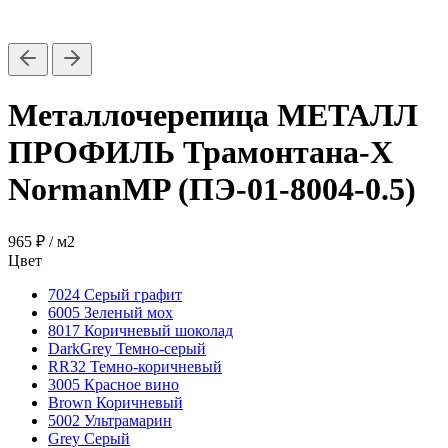
Металлочерепица МЕТАЛЛ
ПРОФИЛЬ Трамонтана-X
NormanMP (ПЭ-01-8004-0.5)
965 ₽
/ м2
Цвет
7024 Серый графит
6005 Зеленый мох
8017 Коричневый шоколад
DarkGrey Темно-серый
RR32 Темно-коричневый
3005 Красное вино
Brown Коричневый
5002 Ультрамарин
Grey Серый