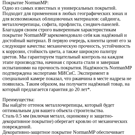
Покрытие NormanMP:
Одно из самых известных и универсальных покрытий.
Подходит для применения в любых географических зонах и
для всевозможных облицовочных материалов: сайдинга,
металлочерепицы, софита, профлиста, сэндвич-панелей.
Благодаря своим строго выверенным характеристикам
покрытие NormanMP зарекомендовало себя как надёжный и
достойный материал. В первую очередь, клиенты ценят его за
следующие качества: механическую прочность, устойчивость
к коррозии, стойкость цвета, а также широкую палитру
цветов. Мы гарантируем тщательный контроль на каждом
этапе производства, начиная с проката стали и завершая
испытаниями на прочность покрытия. Надёжность NormanMP
подтверждена экспертами МИСиС. Эксперимент в
специальной камере показал, что ржавчина в месте надреза не
появилась. Таким образом, вы получаете надёжный товар, на
который предлагается гарантия до 20 лет*.
Преимущества:
Вы найдёте оттенок металлочерепицы, который будет
оптимальным для вашего объекта строительства.
Сталь 0.5 мм (включая металл, оцинковку и защитно-
декоративное покрытие) оберегает кровлю от механических
повреждений.
Декоративно-защитное покрытие NormanMP обеспечивает