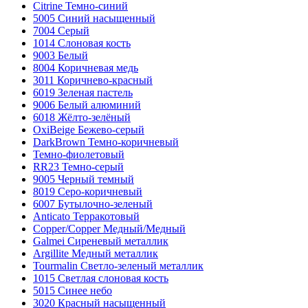
Citrine Темно-синий
5005 Синий насыщенный
7004 Серый
1014 Слоновая кость
9003 Белый
8004 Коричневая медь
3011 Коричнево-красный
6019 Зеленая пастель
9006 Белый алюминий
6018 Жёлто-зелёный
OxiBеige Бежево-серый
DarkBrown Темно-коричневый
Темно-фиолетовый
RR23 Темно-серый
9005 Черный темный
8019 Серо-коричневый
6007 Бутылочно-зеленый
Anticato Терракотовый
Copper/Copper Медный/Медный
Galmei Сиреневый металлик
Argillite Медный металлик
Tourmalin Светло-зеленый металлик
1015 Светлая слоновая кость
5015 Синее небо
3020 Красный насыщенный