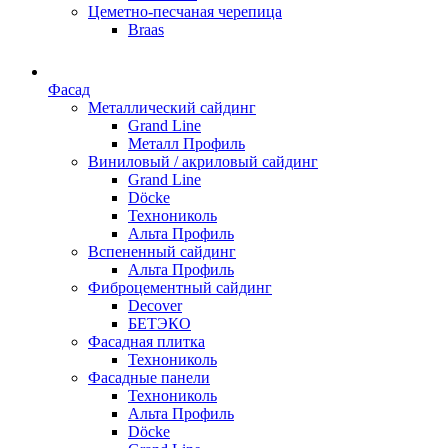
Цеметно-песчаная черепица
Braas
Фасад
Металлический сайдинг
Grand Line
Металл Профиль
Виниловый / акриловый сайдинг
Grand Line
Döсkе
Технониколь
Альта Профиль
Вспененный сайдинг
Альта Профиль
Фиброцементный сайдинг
Decover
БЕТЭКО
Фасадная плитка
Технониколь
Фасадные панели
Технониколь
Альта Профиль
Döсkе