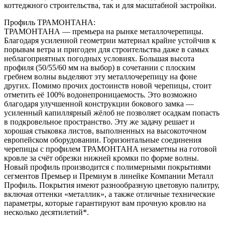
коттеджного строительства, так и для масштабной застройки.
Профиль ТРАМОНТАНА:
ТРАМОНТАНА — премьера на рынке металлочерепицы.
Благодаря усиленной геометрии материал крайне устойчив к
порывам ветра и пригоден для строительства даже в самых
неблагоприятных погодных условиях. Большая высота
профиля (50/55/60 мм на выбор) в сочетании с плоским
гребнем волны выделяют эту металлочерепицу на фоне
других. Помимо прочих достоинств новой черепицы, стоит
отметить её 100% водонепроницаемость. Это возможно
благодаря улучшенной конструкции бокового замка —
усиленный капиллярный жёлоб не позволяет осадкам попасть
в подкровельное пространство. Эту же задачу решает и
хорошая стыковка листов, выполненных на высокоточном
европейском оборудовании. Горизонтальные соединения
черепицы с профилем ТРАМОНТАНА незаметны на готовой
кровле за счёт обрезки нижней кромки по форме волны.
Новый профиль производится с полимерными покрытиями
сегментов Премьер и Премиум в линейке Компании Металл
Профиль. Покрытия имеют разнообразную цветовую палитру,
включая оттенки «металлик», а также отличные технические
параметры, которые гарантируют вам прочную кровлю на
несколько десятилетий*.