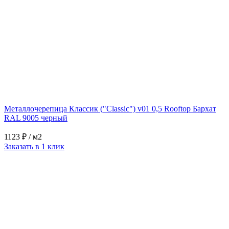
Металлочерепица Классик ("Classic") v01 0,5 Rooftop Бархат
RAL 9005 черный
1123 ₽
/ м2
Заказать в 1 клик