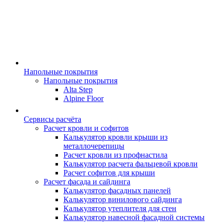
Напольные покрытия
Напольные покрытия
Alta Step
Alpine Floor
Сервисы расчёта
Расчет кровли и софитов
Калькулятор кровли крыши из
металлочерепицы
Расчет кровли из профнастила
Калькулятор расчета фальцевой кровли
Расчет софитов для крыши
Расчет фасада и сайдинга
Калькулятор фасадных панелей
Калькулятор винилового сайдинга
Калькулятор утеплителя для стен
Калькулятор навесной фасадной системы