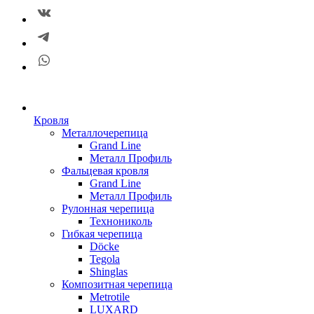
Кровля
Металлочерепица
Grand Line
Металл Профиль
Фальцевая кровля
Grand Line
Металл Профиль
Рулонная черепица
Технониколь
Гибкая черепица
Döсkе
Tegola
Shinglas
Композитная черепица
Metrotile
LUXARD