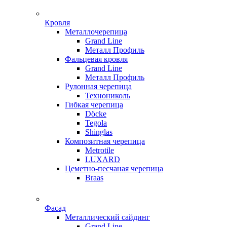
Кровля
Металлочерепица
Grand Line
Металл Профиль
Фальцевая кровля
Grand Line
Металл Профиль
Рулонная черепица
Технониколь
Гибкая черепица
Döсkе
Tegola
Shinglas
Композитная черепица
Metrotile
LUXARD
Цеметно-песчаная черепица
Braas
Фасад
Металлический сайдинг
Grand Line