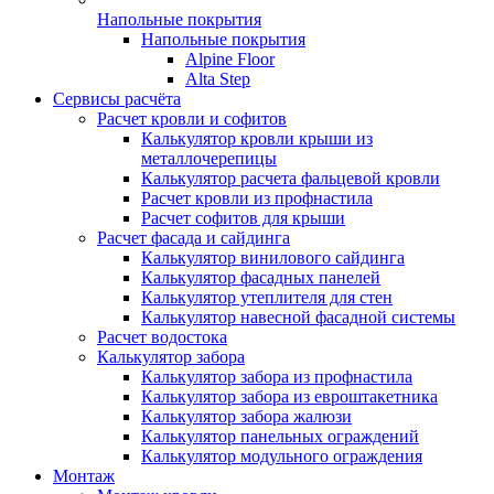
Напольные покрытия
Напольные покрытия
Alpine Floor
Alta Step
Сервисы расчёта
Расчет кровли и софитов
Калькулятор кровли крыши из
металлочерепицы
Калькулятор расчета фальцевой кровли
Расчет кровли из профнастила
Расчет софитов для крыши
Расчет фасада и сайдинга
Калькулятор винилового сайдинга
Калькулятор фасадных панелей
Калькулятор утеплителя для стен
Калькулятор навесной фасадной системы
Расчет водостока
Калькулятор забора
Калькулятор забора из профнастила
Калькулятор забора из евроштакетника
Калькулятор забора жалюзи
Калькулятор панельных ограждений
Калькулятор модульного ограждения
Монтаж