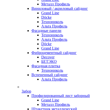
Металл Профиль
Виниловый / акриловый сайдинг
Grand Line
Döсkе
Технониколь
Альта Профиль
Фасадные панели
Технониколь
Альта Профиль
Döсkе
Grand Line
Фиброцементный сайдинг
Decover
БЕТЭКО
Фасадная плитка
Технониколь
Вспененный сайдинг
Альта Профиль
Забор
Профилированный лист заборный
Grand Line
Металл Профиль
Штакетник металлический