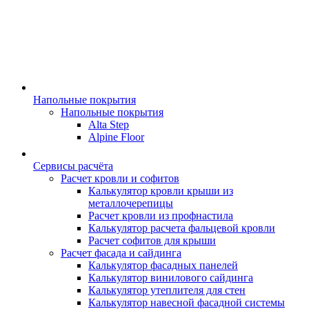
Напольные покрытия
Напольные покрытия
Alta Step
Alpine Floor
Сервисы расчёта
Расчет кровли и софитов
Калькулятор кровли крыши из
металлочерепицы
Расчет кровли из профнастила
Калькулятор расчета фальцевой кровли
Расчет софитов для крыши
Расчет фасада и сайдинга
Калькулятор фасадных панелей
Калькулятор винилового сайдинга
Калькулятор утеплителя для стен
Калькулятор навесной фасадной системы