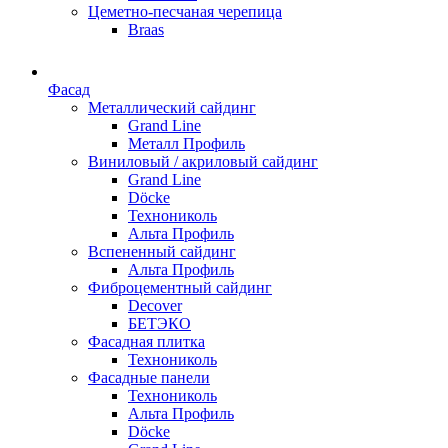
Цеметно-песчаная черепица
Braas
Фасад
Металлический сайдинг
Grand Line
Металл Профиль
Виниловый / акриловый сайдинг
Grand Line
Döсkе
Технониколь
Альта Профиль
Вспененный сайдинг
Альта Профиль
Фиброцементный сайдинг
Decover
БЕТЭКО
Фасадная плитка
Технониколь
Фасадные панели
Технониколь
Альта Профиль
Döсkе