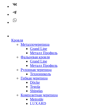
Кровля
Металлочерепица
Grand Line
Металл Профиль
Фальцевая кровля
Grand Line
Металл Профиль
Рулонная черепица
Технониколь
Гибкая черепица
Döсkе
Tegola
Shinglas
Композитная черепица
Metrotile
LUXARD