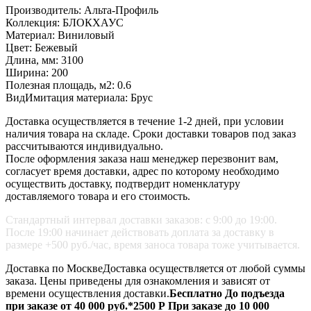
Производитель:
Альта-Профиль
Коллекция:
БЛОКХАУС
Материал:
Виниловый
Цвет:
Бежевый
Длина, мм:
3100
Ширина:
200
Полезная площадь, м2:
0.6
ВидИмитация материала:
Брус
Доставка осуществляется в течение 1-2 дней, при условии
наличия товара на складе. Сроки доставки товаров под заказ
рассчитываются индивидуально.
После оформления заказа наш менеджер перезвонит вам,
согласует время доставки, адрес по которому необходимо
осуществить доставку, подтвердит номенклатуру
доставляемого товара и его стоимость.
Стандартный интервал доставки заказов: с 9:00 до 19:00.
После 19:00 начинает действовать доплата за доставку в
размере +500 руб./час, время заноса товара тоже учитывается.
Доставка по Москве
Доставка осуществляется от любой суммы
заказа.
Цены приведены для ознакомления и зависят от
времени осуществления доставки.
Бесплатно
До подъезда
при заказе от 40 000 руб.*
2500 Р
При заказе до 10 000