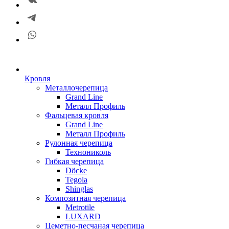
Кровля
Металлочерепица
Grand Line
Металл Профиль
Фальцевая кровля
Grand Line
Металл Профиль
Рулонная черепица
Технониколь
Гибкая черепица
Döсkе
Tegola
Shinglas
Композитная черепица
Metrotile
LUXARD
Цеметно-песчаная черепица