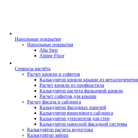
Напольные покрытия
Напольные покрытия
Alta Step
Alpine Floor
Сервисы расчёта
Расчет кровли и софитов
Калькулятор кровли крыши из металлочереп
Расчет кровли из профнастила
Калькулятор расчета фальцевой кровли
Расчет софитов для крыши
Расчет фасада и сайдинга
Калькулятор фасадных панелей
Калькулятор винилового сайдинга
Калькулятор утеплителя для стен
Калькулятор навесной фасадной системы
Калькулятор расчета водостока
Калькулятор забора