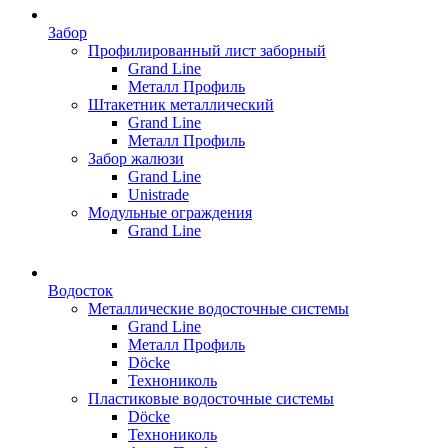
Забор
Профилированный лист заборный
Grand Line
Металл Профиль
Штакетник металлический
Grand Line
Металл Профиль
Забор жалюзи
Grand Line
Unistrade
Модульные ограждения
Grand Line
Водосток
Металлические водосточные системы
Grand Line
Металл Профиль
Döсkе
Технониколь
Пластиковые водосточные системы
Döcke
Технониколь