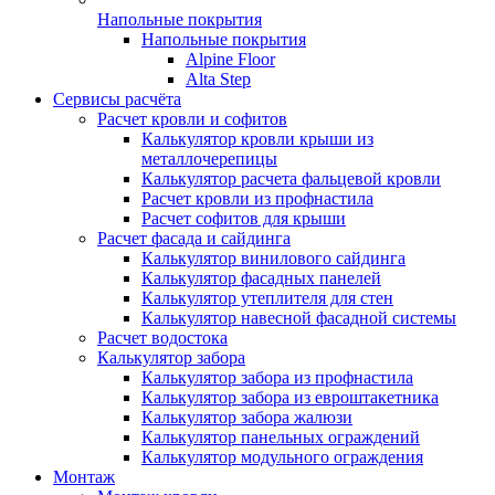
Напольные покрытия
Напольные покрытия
Alpine Floor
Alta Step
Сервисы расчёта
Расчет кровли и софитов
Калькулятор кровли крыши из
металлочерепицы
Калькулятор расчета фальцевой кровли
Расчет кровли из профнастила
Расчет софитов для крыши
Расчет фасада и сайдинга
Калькулятор винилового сайдинга
Калькулятор фасадных панелей
Калькулятор утеплителя для стен
Калькулятор навесной фасадной системы
Расчет водостока
Калькулятор забора
Калькулятор забора из профнастила
Калькулятор забора из евроштакетника
Калькулятор забора жалюзи
Калькулятор панельных ограждений
Калькулятор модульного ограждения
Монтаж