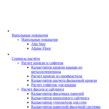
Напольные покрытия
Напольные покрытия
Alta Step
Alpine Floor
Сервисы расчёта
Расчет кровли и софитов
Калькулятор кровли крыши из
металлочерепицы
Расчет кровли из профнастила
Калькулятор расчета фальцевой кровли
Расчет софитов для крыши
Расчет фасада и сайдинга
Калькулятор фасадных панелей
Калькулятор винилового сайдинга
Калькулятор утеплителя для стен
Калькулятор навесной фасадной системы