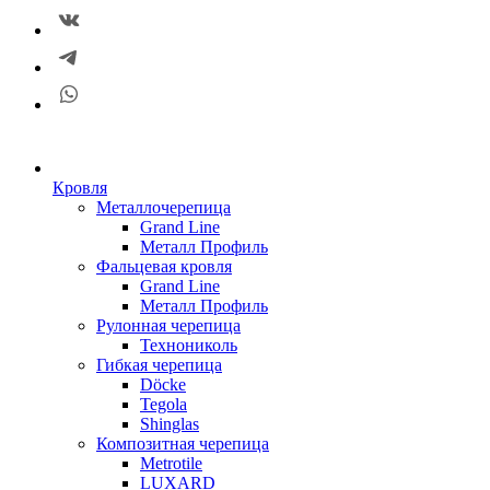
Кровля
Металлочерепица
Grand Line
Металл Профиль
Фальцевая кровля
Grand Line
Металл Профиль
Рулонная черепица
Технониколь
Гибкая черепица
Döсkе
Tegola
Shinglas
Композитная черепица
Metrotile
LUXARD