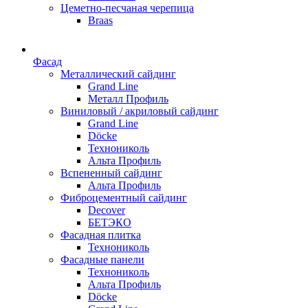
Цеметно-песчаная черепица
Braas
Фасад
Металлический сайдинг
Grand Line
Металл Профиль
Виниловый / акриловый сайдинг
Grand Line
Döсkе
Технониколь
Альта Профиль
Вспененный сайдинг
Альта Профиль
Фиброцементный сайдинг
Decover
БЕТЭКО
Фасадная плитка
Технониколь
Фасадные панели
Технониколь
Альта Профиль
Döсkе