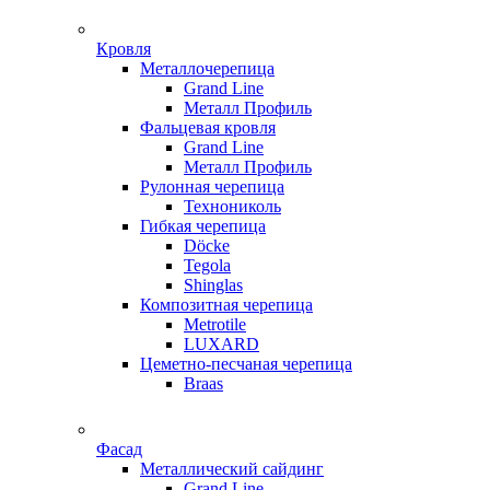
Кровля
Металлочерепица
Grand Line
Металл Профиль
Фальцевая кровля
Grand Line
Металл Профиль
Рулонная черепица
Технониколь
Гибкая черепица
Döсkе
Tegola
Shinglas
Композитная черепица
Metrotile
LUXARD
Цеметно-песчаная черепица
Braas
Фасад
Металлический сайдинг
Grand Line