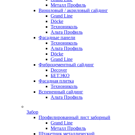
Металл Профиль
Виниловый / акриловый сайдинг
Grand Line
Döсkе
Технониколь
Альта Профиль
Фасадные панели
Технониколь
Альта Профиль
Döсkе
Grand Line
Фиброцементный сайдинг
Decover
БЕТЭКО
Фасадная плитка
Технониколь
Вспененный сайдинг
Альта Профиль
Забор
Профилированный лист заборный
Grand Line
Металл Профиль
Штакетник металлический