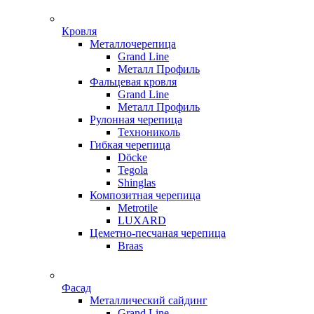
Кровля
Металлочерепица
Grand Line
Металл Профиль
Фальцевая кровля
Grand Line
Металл Профиль
Рулонная черепица
Технониколь
Гибкая черепица
Döсkе
Tegola
Shinglas
Композитная черепица
Metrotile
LUXARD
Цеметно-песчаная черепица
Braas
Фасад
Металлический сайдинг
Grand Line