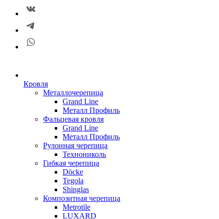
Кровля
Металлочерепица
Grand Line
Металл Профиль
Фальцевая кровля
Grand Line
Металл Профиль
Рулонная черепица
Технониколь
Гибкая черепица
Döсkе
Tegola
Shinglas
Композитная черепица
Metrotile
LUXARD