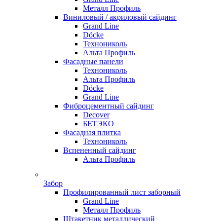
Металл Профиль
Виниловый / акриловый сайдинг
Grand Line
Döсkе
Технониколь
Альта Профиль
Фасадные панели
Технониколь
Альта Профиль
Döсkе
Grand Line
Фиброцементный сайдинг
Decover
БЕТЭКО
Фасадная плитка
Технониколь
Вспененный сайдинг
Альта Профиль
Забор
Профилированный лист заборный
Grand Line
Металл Профиль
Штакетник металлический