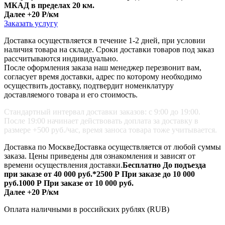
МКАД в пределах 20 км.
Далее +20 Р/км
Заказать услугу
Доставка осуществляется в течение 1-2 дней, при условии
наличия товара на складе. Сроки доставки товаров под заказ
рассчитываются индивидуально.
После оформления заказа наш менеджер перезвонит вам,
согласует время доставки, адрес по которому необходимо
осуществить доставку, подтвердит номенклатуру
доставляемого товара и его стоимость.
Стандартный интервал доставки заказов: с 9:00 до 19:00.
После 19:00 начинает действовать доплата за доставку в
размере +500 руб./час, время заноса товара тоже учитывается.
Доставка по Москве
Доставка осуществляется от любой суммы
заказа.
Цены приведены для ознакомления и зависят от
времени осуществления доставки.
Бесплатно
До подъезда
при заказе от 40 000 руб.*
2500 Р
При заказе до 10 000
руб.
1000 Р
При заказе от 10 000 руб.
Далее +20 Р/км
Оплата
наличными
в российских рублях (RUB)