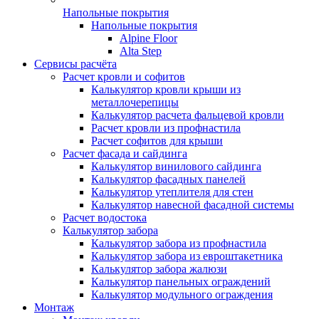
Напольные покрытия
Напольные покрытия
Alpine Floor
Alta Step
Сервисы расчёта
Расчет кровли и софитов
Калькулятор кровли крыши из
металлочерепицы
Калькулятор расчета фальцевой кровли
Расчет кровли из профнастила
Расчет софитов для крыши
Расчет фасада и сайдинга
Калькулятор винилового сайдинга
Калькулятор фасадных панелей
Калькулятор утеплителя для стен
Калькулятор навесной фасадной системы
Расчет водостока
Калькулятор забора
Калькулятор забора из профнастила
Калькулятор забора из евроштакетника
Калькулятор забора жалюзи
Калькулятор панельных ограждений
Калькулятор модульного ограждения
Монтаж