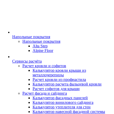
Напольные покрытия
Напольные покрытия
Alta Step
Alpine Floor
Сервисы расчёта
Расчет кровли и софитов
Калькулятор кровли крыши из
металлочерепицы
Расчет кровли из профнастила
Калькулятор расчета фальцевой кровли
Расчет софитов для крыши
Расчет фасада и сайдинга
Калькулятор фасадных панелей
Калькулятор винилового сайдинга
Калькулятор утеплителя для стен
Калькулятор навесной фасадной системы