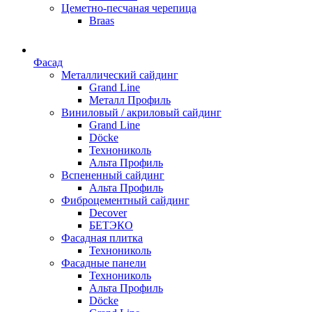
Цеметно-песчаная черепица
Braas
Фасад
Металлический сайдинг
Grand Line
Металл Профиль
Виниловый / акриловый сайдинг
Grand Line
Döсkе
Технониколь
Альта Профиль
Вспененный сайдинг
Альта Профиль
Фиброцементный сайдинг
Decover
БЕТЭКО
Фасадная плитка
Технониколь
Фасадные панели
Технониколь
Альта Профиль
Döсkе