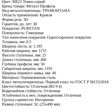
Цвет:
RR23 Темно-серый
Бренд товара:
Металл Профиль
Вид металлочерепицы:
ТРАМОНТАНА
Область применения:
Кровля
Форма реза:
3D
Гарантия, до, лет:
30
Покрытие:
PURETAN
Поверхность:
Глянцевая
Тип нанесения покрытия:
Одностороннее покрытие
Толщина, мм:
0.5
Ширина листа, м:
1.195
Рабочая ширина, мм:
1155
Высота ступеньки, мм:
25
Длина ступеньки, мм:
400
Глубина профиля, мм:
50
Габаритная ширина, мм:
1195
Ширина бокового замка, мм:
40
Материал:
Оцинкованная сталь
Класс металлочерепицы:
Первый класс по ГОСТ P 58153/2018
Цветостойкость:
Отличная (RUV4)
Коррозийная стойкость:
Отличная
Устойчивость к мех. повреждениям:
Отличная
Группа горючести:
Негорючие
Размер ступеньки:
SL (25x400 мм)