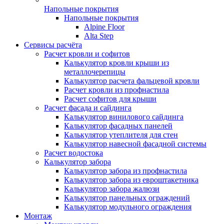
Напольные покрытия
Напольные покрытия
Alpine Floor
Alta Step
Сервисы расчёта
Расчет кровли и софитов
Калькулятор кровли крыши из
металлочерепицы
Калькулятор расчета фальцевой кровли
Расчет кровли из профнастила
Расчет софитов для крыши
Расчет фасада и сайдинга
Калькулятор винилового сайдинга
Калькулятор фасадных панелей
Калькулятор утеплителя для стен
Калькулятор навесной фасадной системы
Расчет водостока
Калькулятор забора
Калькулятор забора из профнастила
Калькулятор забора из евроштакетника
Калькулятор забора жалюзи
Калькулятор панельных ограждений
Калькулятор модульного ограждения
Монтаж