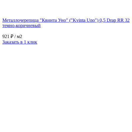
Металлочерепица "Квинта Уно" ("Kvinta Uno") 0,5 Drap RR 32
темно-коричневый
921 ₽
/ м2
Заказать в 1 клик