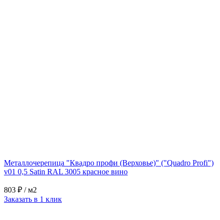
Металлочерепица "Квадро профи (Верховье)" ("Quadro Profi")
v01 0,5 Satin RAL 3005 красное вино
803 ₽
/ м2
Заказать в 1 клик