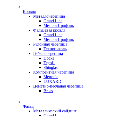
Кровля
Металлочерепица
Grand Line
Металл Профиль
Фальцевая кровля
Grand Line
Металл Профиль
Рулонная черепица
Технониколь
Гибкая черепица
Döсkе
Tegola
Shinglas
Композитная черепица
Metrotile
LUXARD
Цеметно-песчаная черепица
Braas
Фасад
Металлический сайдинг
Grand Line