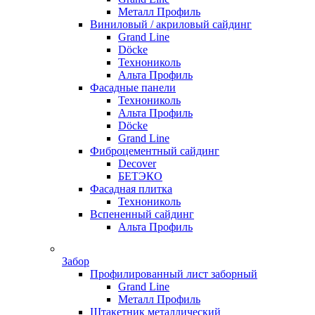
Металл Профиль
Виниловый / акриловый сайдинг
Grand Line
Döсkе
Технониколь
Альта Профиль
Фасадные панели
Технониколь
Альта Профиль
Döсkе
Grand Line
Фиброцементный сайдинг
Decover
БЕТЭКО
Фасадная плитка
Технониколь
Вспененный сайдинг
Альта Профиль
Забор
Профилированный лист заборный
Grand Line
Металл Профиль
Штакетник металлический