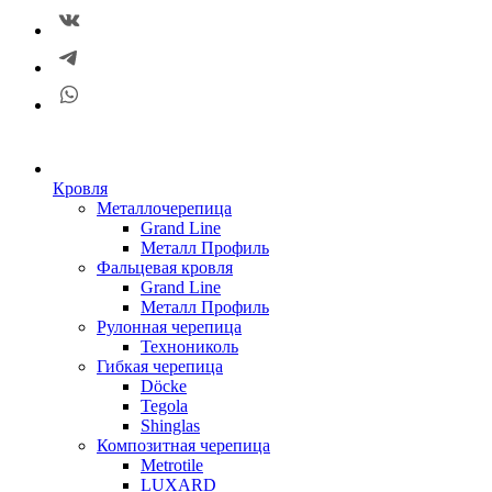
Кровля
Металлочерепица
Grand Line
Металл Профиль
Фальцевая кровля
Grand Line
Металл Профиль
Рулонная черепица
Технониколь
Гибкая черепица
Döсkе
Tegola
Shinglas
Композитная черепица
Metrotile
LUXARD