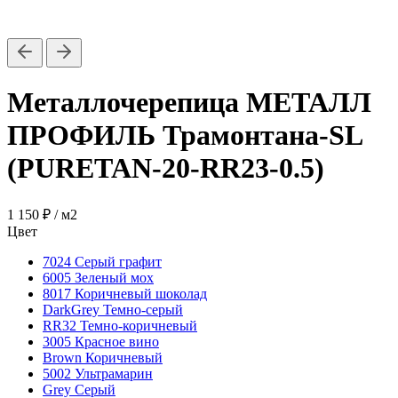
Металлочерепица МЕТАЛЛ
ПРОФИЛЬ Трамонтана-SL
(PURETAN-20-RR23-0.5)
1 150 ₽
/ м2
Цвет
7024 Серый графит
6005 Зеленый мох
8017 Коричневый шоколад
DarkGrey Темно-серый
RR32 Темно-коричневый
3005 Красное вино
Brown Коричневый
5002 Ультрамарин
Grey Серый