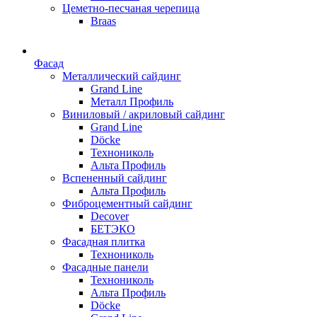
Цеметно-песчаная черепица
Braas
Фасад
Металлический сайдинг
Grand Line
Металл Профиль
Виниловый / акриловый сайдинг
Grand Line
Döсkе
Технониколь
Альта Профиль
Вспененный сайдинг
Альта Профиль
Фиброцементный сайдинг
Decover
БЕТЭКО
Фасадная плитка
Технониколь
Фасадные панели
Технониколь
Альта Профиль
Döсkе