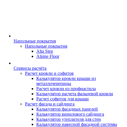
Напольные покрытия
Напольные покрытия
Alta Step
Alpine Floor
Сервисы расчёта
Расчет кровли и софитов
Калькулятор кровли крыши из
металлочерепицы
Расчет кровли из профнастила
Калькулятор расчета фальцевой кровли
Расчет софитов для крыши
Расчет фасада и сайдинга
Калькулятор фасадных панелей
Калькулятор винилового сайдинга
Калькулятор утеплителя для стен
Калькулятор навесной фасадной системы