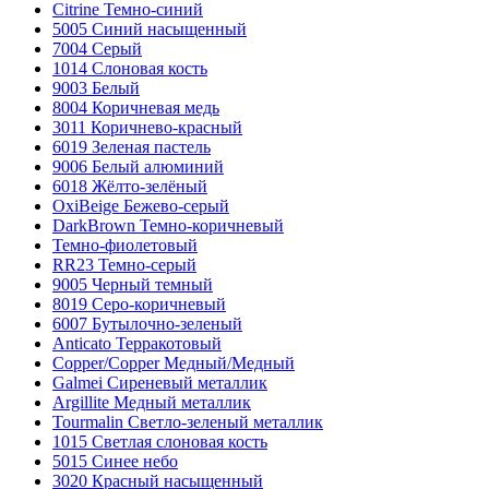
Citrine Темно-синий
5005 Синий насыщенный
7004 Серый
1014 Слоновая кость
9003 Белый
8004 Коричневая медь
3011 Коричнево-красный
6019 Зеленая пастель
9006 Белый алюминий
6018 Жёлто-зелёный
OxiBеige Бежево-серый
DarkBrown Темно-коричневый
Темно-фиолетовый
RR23 Темно-серый
9005 Черный темный
8019 Серо-коричневый
6007 Бутылочно-зеленый
Anticato Терракотовый
Copper/Copper Медный/Медный
Galmei Сиреневый металлик
Argillite Медный металлик
Tourmalin Светло-зеленый металлик
1015 Светлая слоновая кость
5015 Синее небо
3020 Красный насыщенный