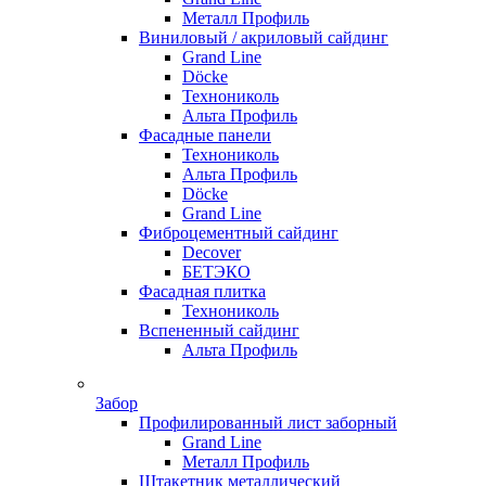
Металл Профиль
Виниловый / акриловый сайдинг
Grand Line
Döсkе
Технониколь
Альта Профиль
Фасадные панели
Технониколь
Альта Профиль
Döсkе
Grand Line
Фиброцементный сайдинг
Decover
БЕТЭКО
Фасадная плитка
Технониколь
Вспененный сайдинг
Альта Профиль
Забор
Профилированный лист заборный
Grand Line
Металл Профиль
Штакетник металлический