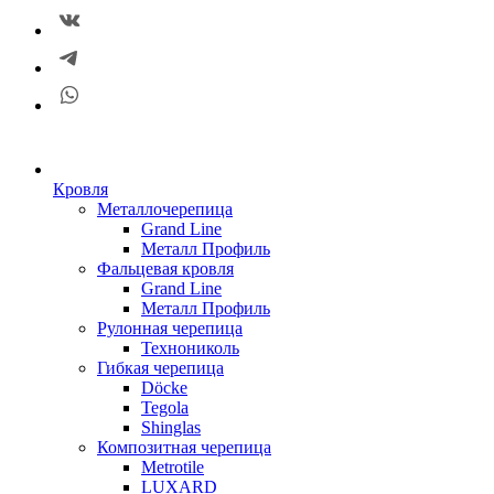
Кровля
Металлочерепица
Grand Line
Металл Профиль
Фальцевая кровля
Grand Line
Металл Профиль
Рулонная черепица
Технониколь
Гибкая черепица
Döсkе
Tegola
Shinglas
Композитная черепица
Metrotile
LUXARD