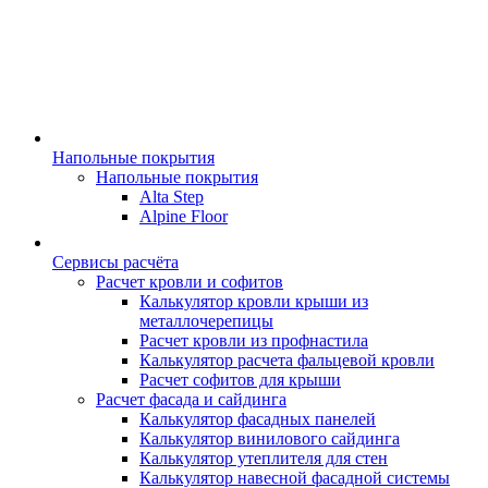
Напольные покрытия
Напольные покрытия
Alta Step
Alpine Floor
Сервисы расчёта
Расчет кровли и софитов
Калькулятор кровли крыши из
металлочерепицы
Расчет кровли из профнастила
Калькулятор расчета фальцевой кровли
Расчет софитов для крыши
Расчет фасада и сайдинга
Калькулятор фасадных панелей
Калькулятор винилового сайдинга
Калькулятор утеплителя для стен
Калькулятор навесной фасадной системы