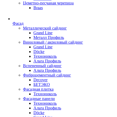
Цеметно-песчаная черепица
Braas
Фасад
Металлический сайдинг
Grand Line
Металл Профиль
Виниловый / акриловый сайдинг
Grand Line
Döсkе
Технониколь
Альта Профиль
Вспененный сайдинг
Альта Профиль
Фиброцементный сайдинг
Decover
БЕТЭКО
Фасадная плитка
Технониколь
Фасадные панели
Технониколь
Альта Профиль
Döсkе