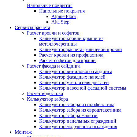
Напольные покрытия
Напольные покрытия
Alpine Floor
Alta Step
Сервисы расчёта
Расчет кровли и софитов
Калькулятор кровли крыши из
металлочерепицы
Калькулятор расчета фальцевой кровли
Расчет кровли из профнастила
Расчет софитов для крыши
Расчет фасада и сайдинга
Калькулятор винилового сайдинга
Калькулятор фасадных панелей
Калькулятор утеплителя для стен
Калькулятор навесной фасадной системы
Расчет водостока
Калькулятор забора
Калькулятор забора из профнастила
Калькулятор забора из евроштакетника
Калькулятор забора жалюзи
Калькулятор панельных ограждений
Калькулятор модульного ограждения
Монтаж