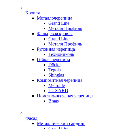
Кровля
Металлочерепица
Grand Line
Металл Профиль
Фальцевая кровля
Grand Line
Металл Профиль
Рулонная черепица
Технониколь
Гибкая черепица
Döсkе
Tegola
Shinglas
Композитная черепица
Metrotile
LUXARD
Цеметно-песчаная черепица
Braas
Фасад
Металлический сайдинг
Grand Line