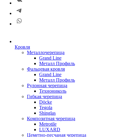
Кровля
Металлочерепица
Grand Line
Металл Профиль
Фальцевая кровля
Grand Line
Металл Профиль
Рулонная черепица
Технониколь
Гибкая черепица
Döсkе
Tegola
Shinglas
Композитная черепица
Metrotile
LUXARD
Цеметно-песчаная черепица