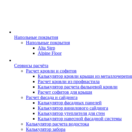
Напольные покрытия
Напольные покрытия
Alta Step
Alpine Floor
Сервисы расчёта
Расчет кровли и софитов
Калькулятор кровли крыши из металлочереп
Расчет кровли из профнастила
Калькулятор расчета фальцевой кровли
Расчет софитов для крыши
Расчет фасада и сайдинга
Калькулятор фасадных панелей
Калькулятор винилового сайдинга
Калькулятор утеплителя для стен
Калькулятор навесной фасадной системы
Калькулятор расчета водостока
Калькулятор забора