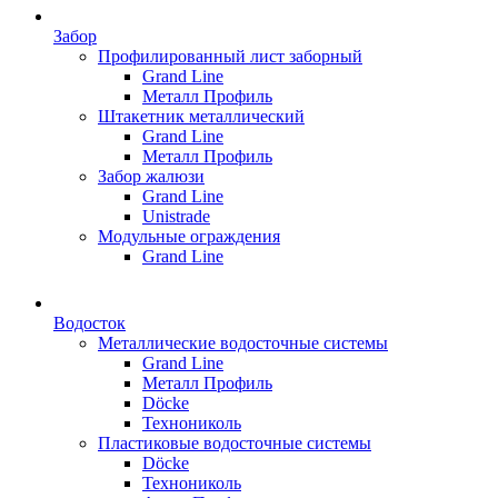
Забор
Профилированный лист заборный
Grand Line
Металл Профиль
Штакетник металлический
Grand Line
Металл Профиль
Забор жалюзи
Grand Line
Unistrade
Модульные ограждения
Grand Line
Водосток
Металлические водосточные системы
Grand Line
Металл Профиль
Döсkе
Технониколь
Пластиковые водосточные системы
Döcke
Технониколь