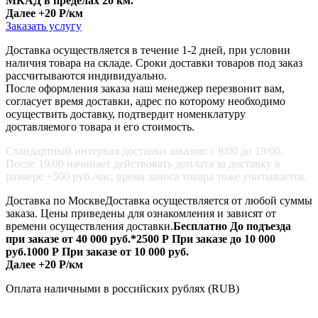
МКАД в пределах 20 км.
Далее +20 Р/км
Заказать услугу
Доставка осуществляется в течение 1-2 дней, при условии
наличия товара на складе. Сроки доставки товаров под заказ
рассчитываются индивидуально.
После оформления заказа наш менеджер перезвонит вам,
согласует время доставки, адрес по которому необходимо
осуществить доставку, подтвердит номенклатуру
доставляемого товара и его стоимость.
Стандартный интервал доставки заказов: с 9:00 до 19:00.
После 19:00 начинает действовать доплата за доставку в
размере +500 руб./час, время заноса товара тоже учитывается.
Доставка по Москве
Доставка осуществляется от любой суммы
заказа.
Цены приведены для ознакомления и зависят от
времени осуществления доставки.
Бесплатно
До подъезда
при заказе от 40 000 руб.*
2500 Р
При заказе до 10 000
руб.
1000 Р
При заказе от 10 000 руб.
Далее +20 Р/км
Оплата
наличными
в российских рублях (RUB)