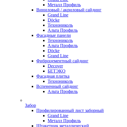
Металл Профиль
Виниловый / акриловый сайдинг
Grand Line
Döсkе
Технониколь
Альта Профиль
Фасадные панели
Технониколь
Альта Профиль
Döсkе
Grand Line
Фиброцементный сайдинг
Decover
БЕТЭКО
Фасадная плитка
Технониколь
Вспененный сайдинг
Альта Профиль
Забор
Профилированный лист заборный
Grand Line
Металл Профиль
Штакетник металлический