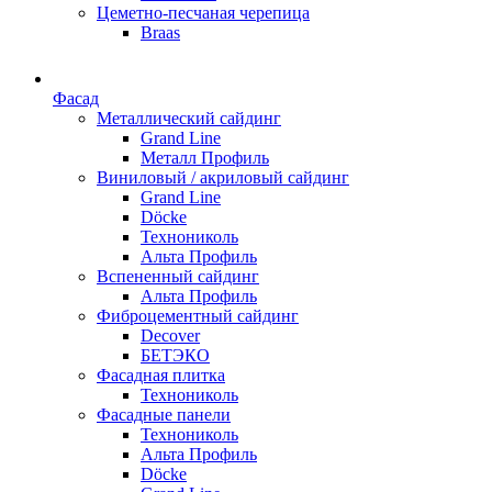
Цеметно-песчаная черепица
Braas
Фасад
Металлический сайдинг
Grand Line
Металл Профиль
Виниловый / акриловый сайдинг
Grand Line
Döсkе
Технониколь
Альта Профиль
Вспененный сайдинг
Альта Профиль
Фиброцементный сайдинг
Decover
БЕТЭКО
Фасадная плитка
Технониколь
Фасадные панели
Технониколь
Альта Профиль
Döсkе