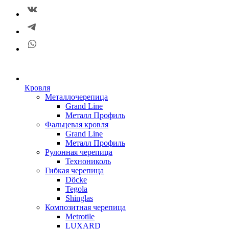
Кровля
Металлочерепица
Grand Line
Металл Профиль
Фальцевая кровля
Grand Line
Металл Профиль
Рулонная черепица
Технониколь
Гибкая черепица
Döсkе
Tegola
Shinglas
Композитная черепица
Metrotile
LUXARD