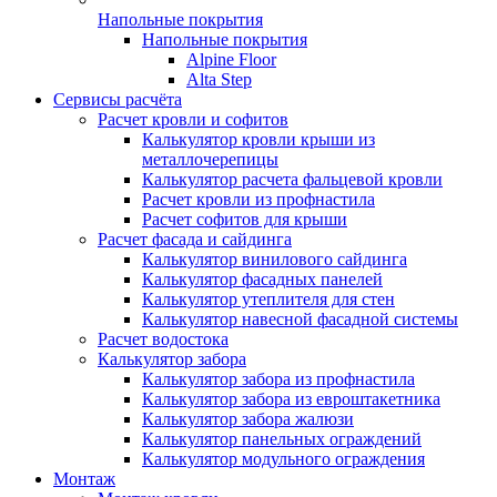
Напольные покрытия
Напольные покрытия
Alpine Floor
Alta Step
Сервисы расчёта
Расчет кровли и софитов
Калькулятор кровли крыши из
металлочерепицы
Калькулятор расчета фальцевой кровли
Расчет кровли из профнастила
Расчет софитов для крыши
Расчет фасада и сайдинга
Калькулятор винилового сайдинга
Калькулятор фасадных панелей
Калькулятор утеплителя для стен
Калькулятор навесной фасадной системы
Расчет водостока
Калькулятор забора
Калькулятор забора из профнастила
Калькулятор забора из евроштакетника
Калькулятор забора жалюзи
Калькулятор панельных ограждений
Калькулятор модульного ограждения
Монтаж