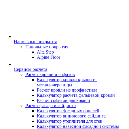
Напольные покрытия
Напольные покрытия
Alta Step
Alpine Floor
Сервисы расчёта
Расчет кровли и софитов
Калькулятор кровли крыши из
металлочерепицы
Расчет кровли из профнастила
Калькулятор расчета фальцевой кровли
Расчет софитов для крыши
Расчет фасада и сайдинга
Калькулятор фасадных панелей
Калькулятор винилового сайдинга
Калькулятор утеплителя для стен
Калькулятор навесной фасадной системы