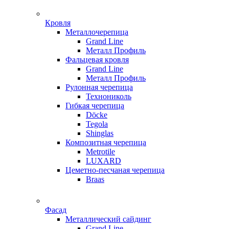
Кровля
Металлочерепица
Grand Line
Металл Профиль
Фальцевая кровля
Grand Line
Металл Профиль
Рулонная черепица
Технониколь
Гибкая черепица
Döсkе
Tegola
Shinglas
Композитная черепица
Metrotile
LUXARD
Цеметно-песчаная черепица
Braas
Фасад
Металлический сайдинг
Grand Line